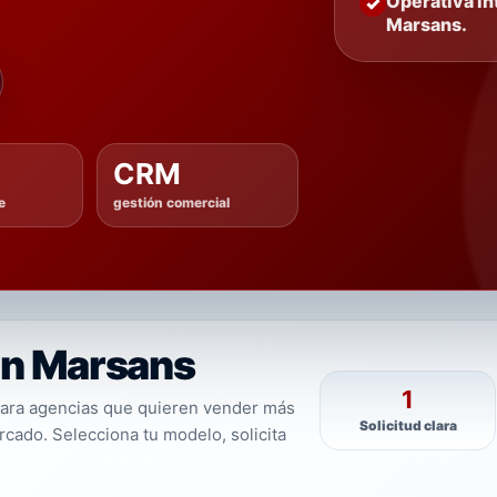
Operativa in
Marsans.
CRM
e
gestión comercial
on Marsans
1
para agencias que quieren vender más
Solicitud clara
cado. Selecciona tu modelo, solicita