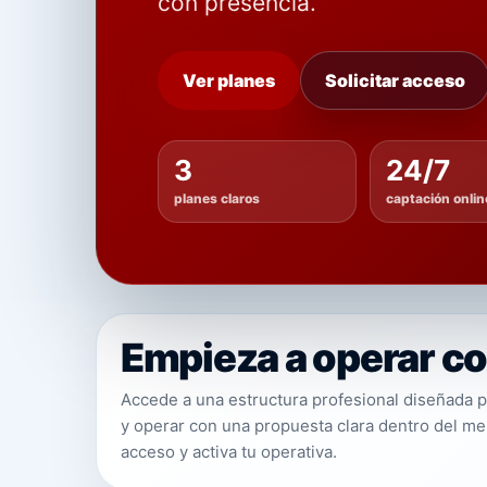
con presencia.
Ver planes
Solicitar acceso
3
24/7
planes claros
captación onlin
Empieza a operar c
Accede a una estructura profesional diseñada 
y operar con una propuesta clara dentro del mer
acceso y activa tu operativa.