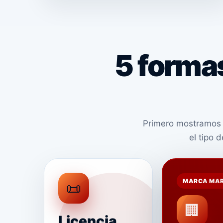
5 formas
Primero mostramos 
el tipo 
MARCA MA
📜
🏢
Licencia