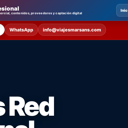
esional
Inic
rcial, contenidos, proveedores y captación digital
WhatsApp
info@viajesmarsans.com
 Red