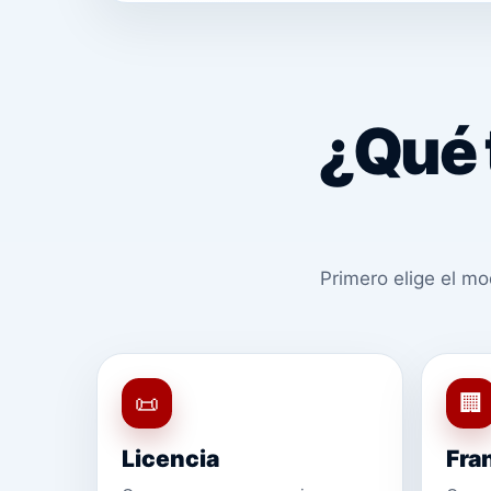
¿Qué 
Primero elige el mo
📜
🏢
Licencia
Fra