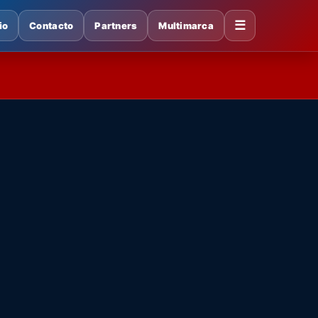
☰
io
Contacto
Partners
Multimarca