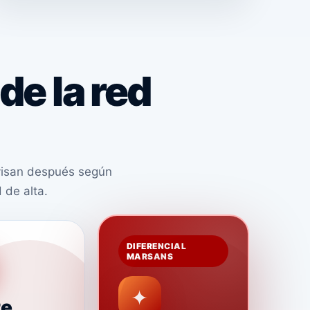
de la red
visan después según
 de alta.
DIFERENCIAL
MARSANS
✦
te