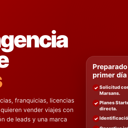
agencia
e
Preparado
s
primer día
Solicitud co
Marsans.
ias, franquicias, licencias
Planes Starte
directa.
quieren vender viajes con
Identificaci
ón de leads y una marca