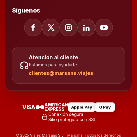
Síguenos
Atención al cliente
☊
Estamos para ayudarte
clientes@marsans.viajes
AMERICAN
VISA
●●
Apple Pay
G Pay
EXPRESS
Conexión segura
Sitio protegido con SSL
© 2025 Viajes Marsans S.L. · Marsans. Todos los derechos