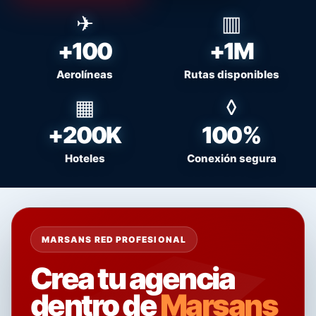
+100
+1M
Aerolíneas
Rutas disponibles
+200K
100%
Hoteles
Conexión segura
MARSANS RED PROFESIONAL
Crea tu agencia
dentro de
Marsans