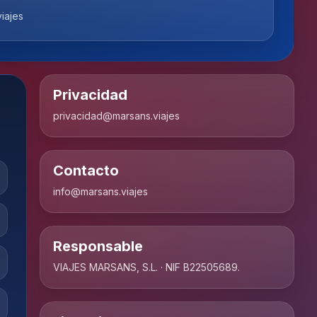
iajes
Privacidad
privacidad@marsans.viajes
Contacto
info@marsans.viajes
Responsable
VIAJES MARSANS, S.L. · NIF B22505689.