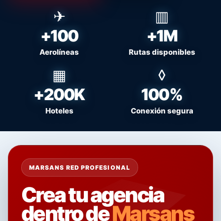
+100
+1M
Aerolíneas
Rutas disponibles
+200K
100%
Hoteles
Conexión segura
MARSANS RED PROFESIONAL
Crea tu agencia
dentro de
Marsans