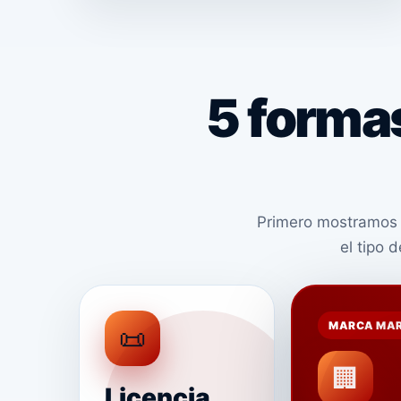
5 formas
Primero mostramos 
el tipo 
MARCA MA
📜
🏢
Licencia