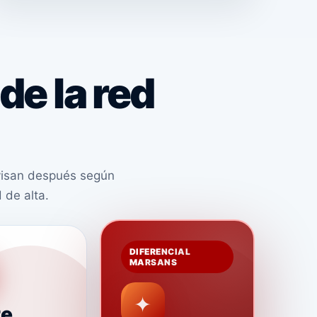
de la red
visan después según
 de alta.
DIFERENCIAL
MARSANS
✦
te