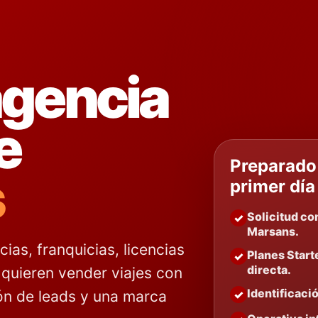
agencia
e
Preparado
s
primer día
Solicitud co
Marsans.
ias, franquicias, licencias
Planes Starte
directa.
quieren vender viajes con
Identificaci
ón de leads y una marca