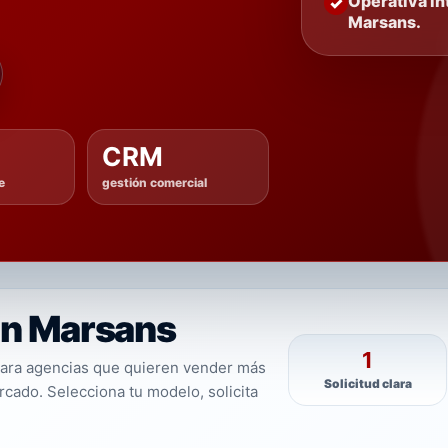
Operativa in
Marsans.
CRM
e
gestión comercial
on Marsans
1
para agencias que quieren vender más
Solicitud clara
cado. Selecciona tu modelo, solicita