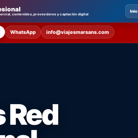
esional
Inic
rcial, contenidos, proveedores y captación digital
WhatsApp
info@viajesmarsans.com
 Red