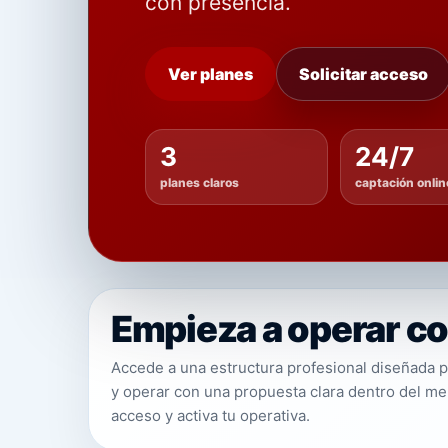
con presencia.
Ver planes
Solicitar acceso
3
24/7
planes claros
captación onlin
Empieza a operar c
Accede a una estructura profesional diseñada 
y operar con una propuesta clara dentro del mer
acceso y activa tu operativa.