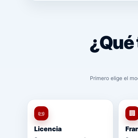
¿Qué 
Primero elige el mo
📜
🏢
Licencia
Fra