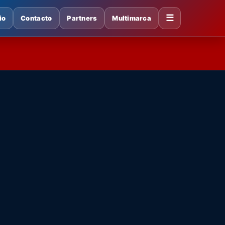
☰
io
Contacto
Partners
Multimarca